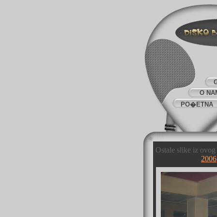
O NA
PO�ETNA
Ostale slike iz ovo
2006