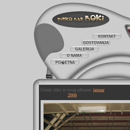
KONTAKT
GOSTOVANJA
GALERIJA
O NAMA
PO�ETNA
Ostale slike iz ovog albuma:
januar
2006