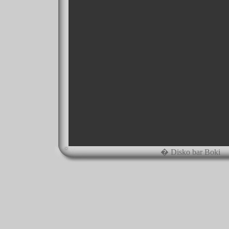
� Disko bar Boki