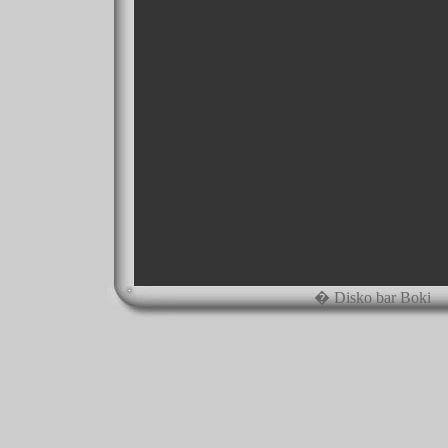
� Disko bar Boki