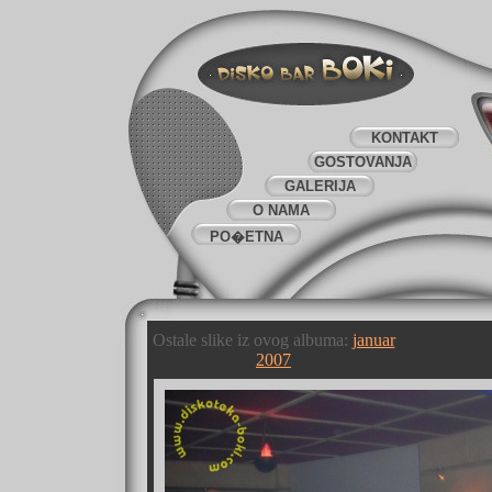
KONTAKT
GOSTOVANJA
GALERIJA
O NAMA
PO�ETNA
Ostale slike iz ovog albuma:
januar
2007