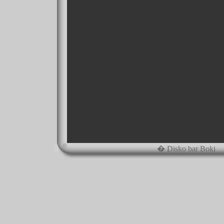
� Disko bar Boki