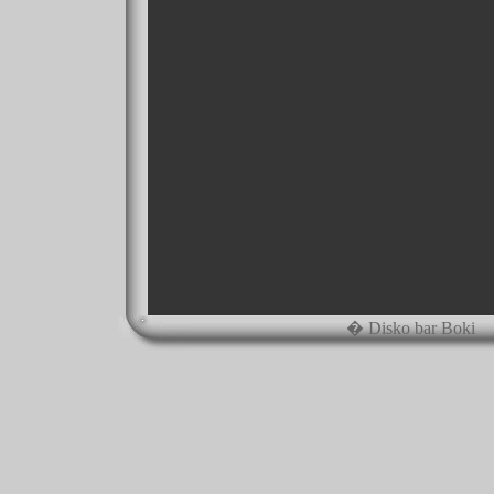
� Disko bar Boki