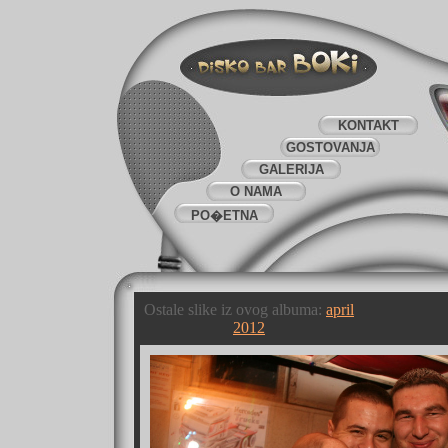
KONTAKT
GOSTOVANJA
GALERIJA
O NAMA
PO�ETNA
Ostale slike iz ovog albuma:
april
2012