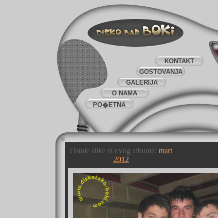
KONTAKT
GOSTOVANJA
GALERIJA
O NAMA
PO�ETNA
Ostale slike iz ovog albuma:
mart
2012