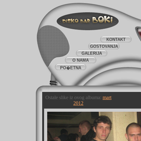
KONTAKT
GOSTOVANJA
GALERIJA
O NAMA
PO�ETNA
Ostale slike iz ovog albuma:
mart
2012