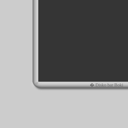
� Disko bar Boki