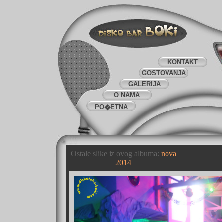
KONTAKT
GOSTOVANJA
GALERIJA
O NAMA
PO�ETNA
Ostale slike iz ovog albuma:
nova
2014