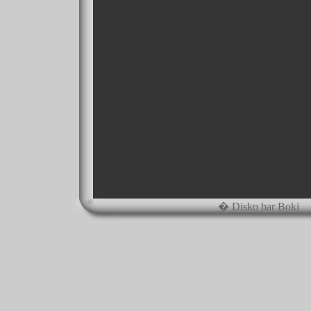
� Disko bar Boki