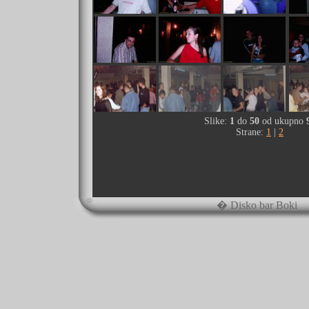
Slike:
1
do
50
od ukupno
Strane:
1
|
2
� Disko bar Boki