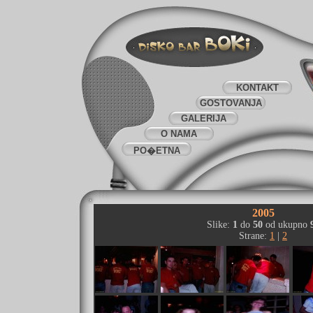
KONTAKT
GOSTOVANJA
GALERIJA
O NAMA
PO�ETNA
2005
Slike:
1
do
50
od ukupno
Strane:
1
|
2