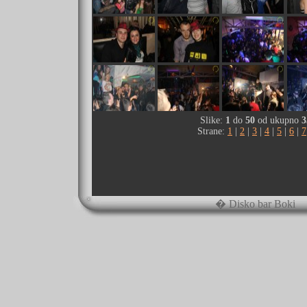
Slike:
1
do
50
od ukupno
3
Strane:
1
|
2
|
3
|
4
|
5
|
6
|
7
� Disko bar Boki