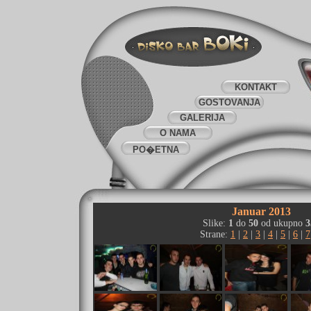
KONTAKT
GOSTOVANJA
GALERIJA
O NAMA
PO�ETNA
Januar 2013
Slike:
1
do
50
od ukupno
3
Strane:
1
|
2
|
3
|
4
|
5
|
6
|
7