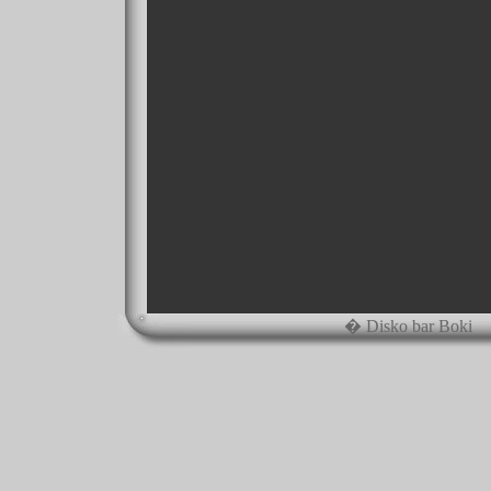
� Disko bar Boki