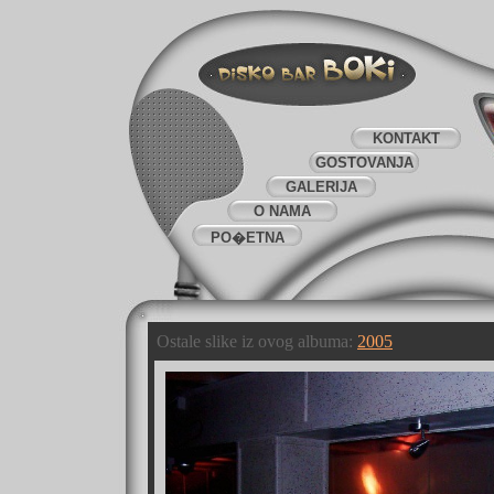
KONTAKT
GOSTOVANJA
GALERIJA
O NAMA
PO�ETNA
Ostale slike iz ovog albuma:
2005