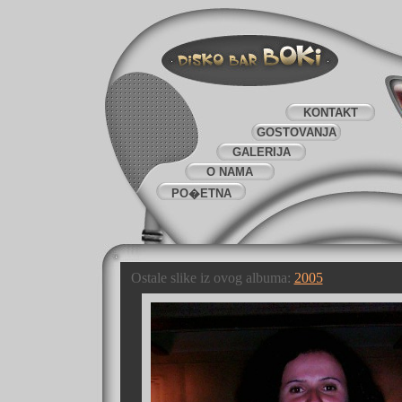
KONTAKT
GOSTOVANJA
GALERIJA
O NAMA
PO�ETNA
Ostale slike iz ovog albuma:
2005