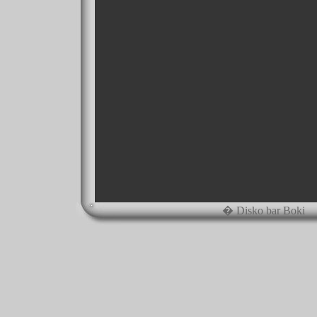
� Disko bar Boki