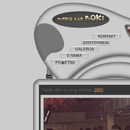
KONTAKT
GOSTOVANJA
GALERIJA
O NAMA
PO�ETNA
Ostale slike iz ovog albuma:
2005