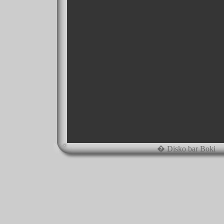
� Disko bar Boki