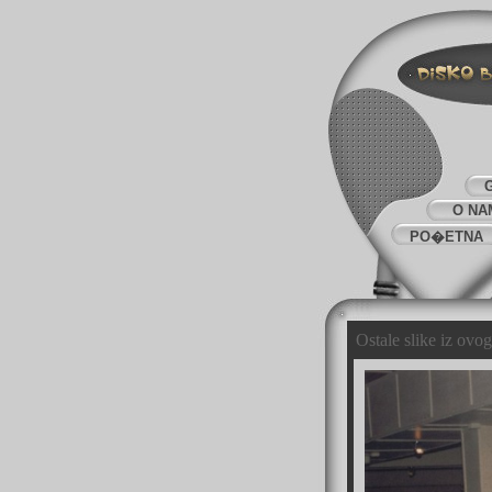
O NA
PO�ETNA
Ostale slike iz ovo