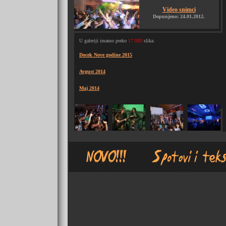
Video snimci
Dopunjeno: 24.01.2012.
U galeriji imamo preko
17 000
slika.
Docek Nove godine 2015
Avgust 2014
Maj 2014