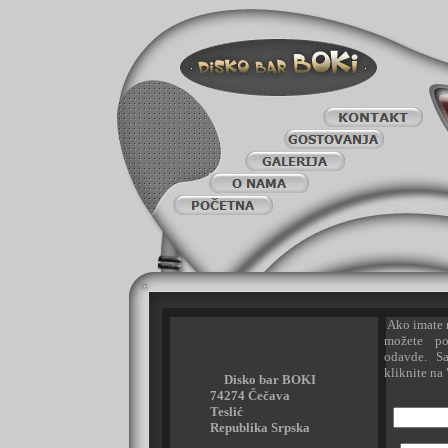
Ako imate 
možete pos
odavde. Sa
kliknite na "
Disko bar BOKI
74274 Čečava
Teslić
Republika Srpska