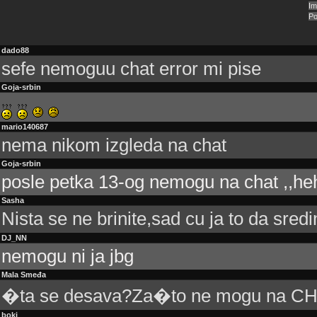
dado88
sefe nemoguu chat error mi pise
Goja-srbin
mario140687
nema nikom izgleda na chat
Goja-srbin
posle petka 13-og nemogu na chat ,,he
Sasha
Nista se ne brinite,sad cu ja to da sred
DJ_NN
nemogu ni ja jbg
Mala Smeđa
�ta se desava?Za�to ne mogu na C
boki