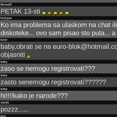
BernarD
PETAK 13-sti
Dr@gan
Ko ima problema sa ulaskom na chat ili 
diskoteke... ovo sam pisao sto puta... a 
bevii
baby,obrati se na euro-blok@hotmail.com
objasniti
baby
zaso se nemogu registrovati???
baby
zasto senemogu registrovati??????
baby
hi!!!!kako je narode???
sandy
pozzz......
brzi