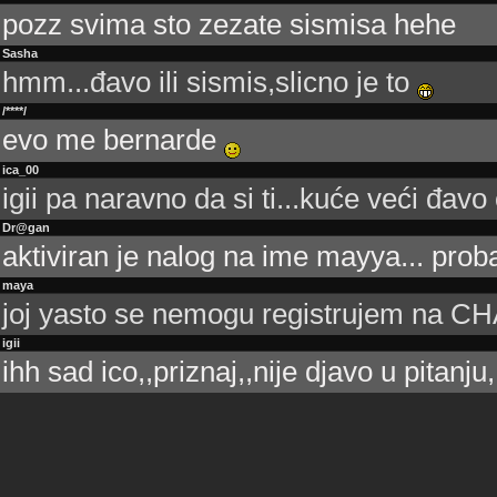
pozz svima sto zezate sismisa hehe
Sasha
hmm...đavo ili sismis,slicno je to
/****/
evo me bernarde
ica_00
igii pa naravno da si ti...kuće veći đavo
Dr@gan
aktiviran je nalog na ime mayya... proba
maya
joj yasto se nemogu registrujem na C
igii
ihh sad ico,,priznaj,,nije djavo u pitanju,