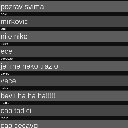
pozrav svima
boki
mirkovic
laki
nije niko
baby
ece
cecavac
jel me neko trazio
cavac
vece
baby
bevii ha ha ha!!!!!
malla
cao todici
todic
cao cecavci