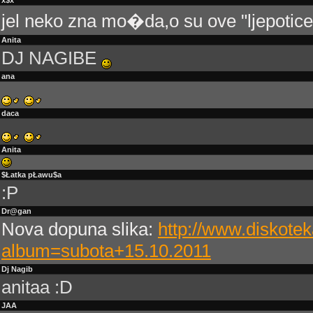
jel neko zna mo�da,o su ove "ljepotice"
Anita
DJ NAGIBE
ana
daca
Anita
$Łatka pŁawu$a
:P
Dr@gan
Nova dopuna slika:
http://www.diskotek
album=subota+15.10.2011
Dj Nagib
anitaa :D
JAA