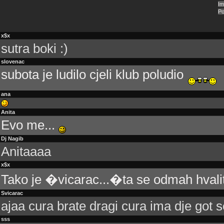
x$x
sutra boki :)
slovenac
subota je ludilo cjeli klub poludio
ana
Anita
Evo me...
Dj Nagib
Anitaaaa
x$x
Tako je �vicarac...�ta se odmah hvali
Svicarac
ajaa cura brate dragi cura ima dje got s
sss