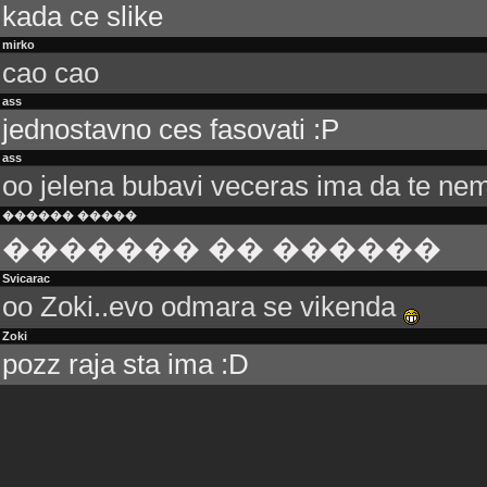
kada ce slike
mirko
cao cao
ass
jednostavno ces fasovati :P
ass
oo jelena bubavi veceras ima da te ne
������ �����
������� �� ������
Svicarac
oo Zoki..evo odmara se vikenda
Zoki
pozz raja sta ima :D