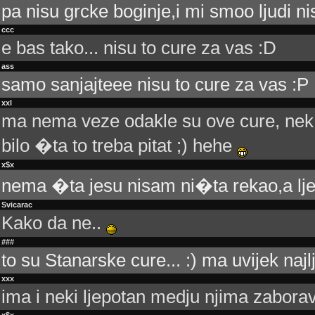
pa nisu grcke boginje,i mi smoo ljudi n
ccc
e bas tako... nisu to cure za vas :D
ass
samo sanjajteee nisu to cure za vas :P
xxl
ma nema veze odakle su ove cure, nek s
bilo �ta to treba pitat ;) hehe
x$x
nema �ta jesu nisam ni�ta rekao,a lj
Svicarac
Kako da ne..
###
to su Stanarske cure... :) ma uvijek najl
xxx
ima i neki ljepotan medju njima zaborav
x$x