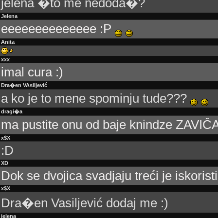
jelena �to me nedoda�?
Jelena
eeeeeeeeeeeeee :P
Anita
xxx
imal cura :)
Dra�en VAsiljević
a ko je to mene spominju tude???
dragi�a
ma pustite onu od baje knindze ZAVIČ
x$X
:D
XD
Dok se dvojica svadjaju treći je iskoristi
x$X
Dra�en Vasiljević dodaj me :)
jelena