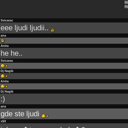
Svicarac
eee ljudi ljudii..
ana
Anita
he he..
Svicarac
Dj Nagib
Anita
Dj Nagib
:)
ana
gde ste ljudi
x$X