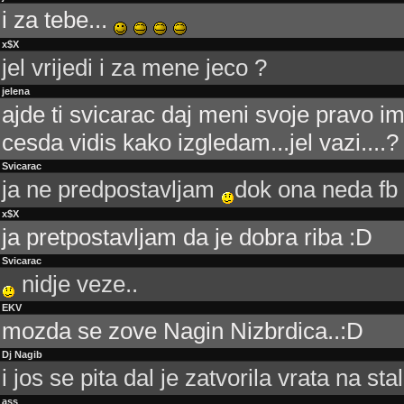
i za tebe...
x$X
jel vrijedi i za mene jeco ?
jelena
ajde ti svicarac daj meni svoje pravo i
cesda vidis kako izgledam...jel vazi....
Svicarac
ja ne predpostavljam
dok ona neda fb 
x$X
ja pretpostavljam da je dobra riba :D
Svicarac
nidje veze..
EKV
mozda se zove Nagin Nizbrdica..:D
Dj Nagib
i jos se pita dal je zatvorila vrata na stal
ass