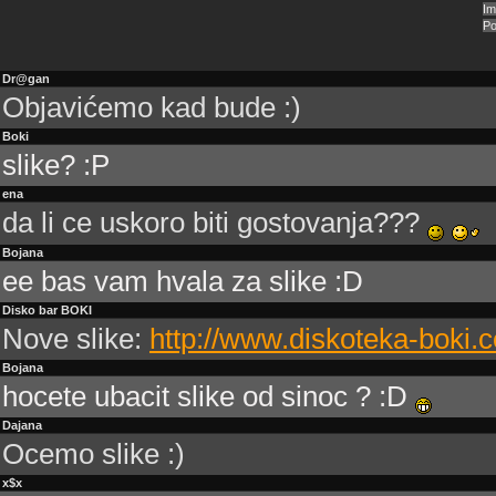
Dr@gan
Objavićemo kad bude :)
Boki
slike? :P
ena
da li ce uskoro biti gostovanja???
Bojana
ee bas vam hvala za slike :D
Disko bar BOKI
Nove slike:
http://www.diskoteka-boki
Bojana
hocete ubacit slike od sinoc ? :D
Dajana
Ocemo slike :)
x$x