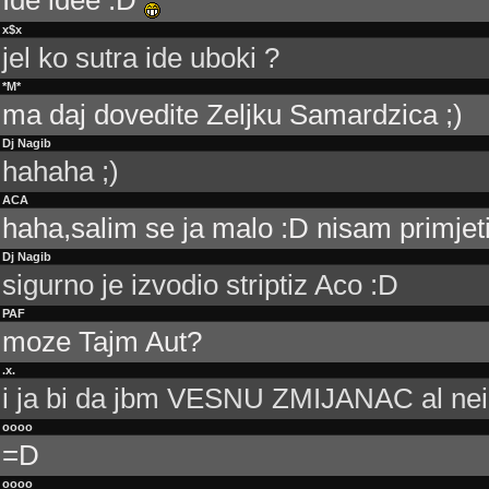
Ide idee :D
x$x
jel ko sutra ide uboki ?
*M*
ma daj dovedite Zeljku Samardzica ;)
Dj Nagib
hahaha ;)
ACA
haha,salim se ja malo :D nisam primjet
Dj Nagib
sigurno je izvodio striptiz Aco :D
PAF
moze Tajm Aut?
.x.
i ja bi da jbm VESNU ZMIJANAC al nei
oooo
=D
oooo