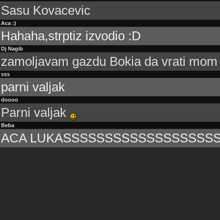
Sasu Kovacevic
Aca :)
Hahaha,strptiz izvodio :D
Dj Nagib
zamoljavam gazdu Bokia da vrati mom 
sss
parni valjak
doooo
Parni valjak
Beba
ACA LUKASSSSSSSSSSSSSSSSSS