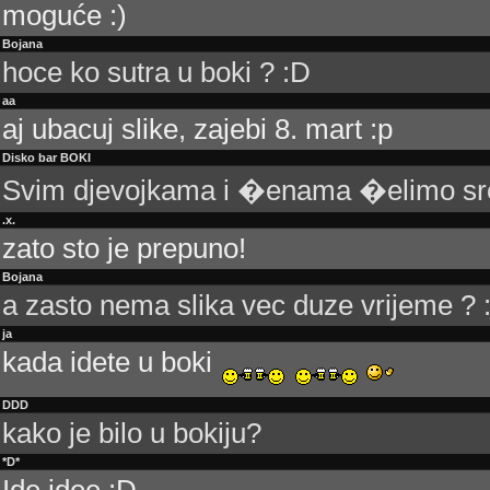
moguće :)
Bojana
hoce ko sutra u boki ? :D
aa
aj ubacuj slike, zajebi 8. mart :p
Disko bar BOKI
Svim djevojkama i �enama �elimo sre
.x.
zato sto je prepuno!
Bojana
a zasto nema slika vec duze vrijeme ? :
ja
kada idete u boki
DDD
kako je bilo u bokiju?
*D*