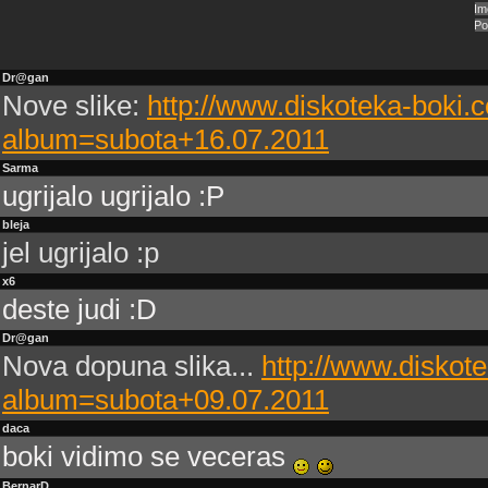
Dr@gan
Nove slike:
http://www.diskoteka-boki.
album=subota+16.07.2011
Sarma
ugrijalo ugrijalo :P
bleja
jel ugrijalo :p
x6
deste judi :D
Dr@gan
Nova dopuna slika...
http://www.diskot
album=subota+09.07.2011
daca
boki vidimo se veceras
BernarD