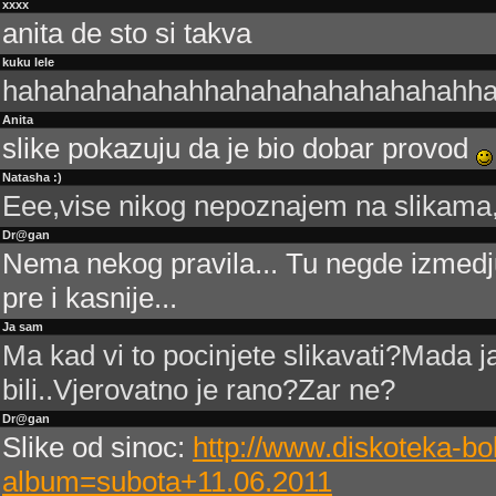
xxxx
anita de sto si takva
kuku lele
hahahahahahahhahahahahahahahahh
Anita
slike pokazuju da je bio dobar provod
Natasha :)
Eee,vise nikog nepoznajem na slikama, 
Dr@gan
Nema nekog pravila... Tu negde izmedju
pre i kasnije...
Ja sam
Ma kad vi to pocinjete slikavati?Mada j
bili..Vjerovatno je rano?Zar ne?
Dr@gan
Slike od sinoc:
http://www.diskoteka-bo
album=subota+11.06.2011