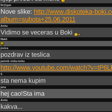
Dr@gan
Nove slike:
http://www.diskoteka-boki.
album=subota+25.06.2011
Anita
Vidimo se veceras u Boki
Makii
jovica
pozdrav iz teslica
jastreb vreba koku
http://www.youtube.com/watch?v=tP6
S
sta nema kupim
jana
hej cao!Sta ima
Anita
kakva...