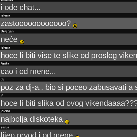
i ode chat...
jelena
zastoooooooooooo?
Dr@gan
neće
jelena
hoce li biti vise te slike od proslog vik
Anita
cao i od mene...
dj
poz za dj-a.. bio si poceo zabusavati a 
ja
hoce li biti slika od ovog vikendaaaa??
jelena
najbolja diskoteka
sanja
lijep prvod i od mene